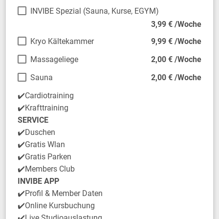
INVIBE Spezial (Sauna, Kurse, EGYM)
3,99 € /Woche
Kryo Kältekammer
9,99 € /Woche
Massageliege
2,00 € /Woche
Sauna
2,00 € /Woche
✔️Cardiotraining
✔️Krafttraining
SERVICE
✔️Duschen
✔️Gratis Wlan
✔️Gratis Parken
✔️Members Club
INVIBE APP
✔️Profil & Member Daten
✔️Online Kursbuchung
✔️Live Studioauslastung